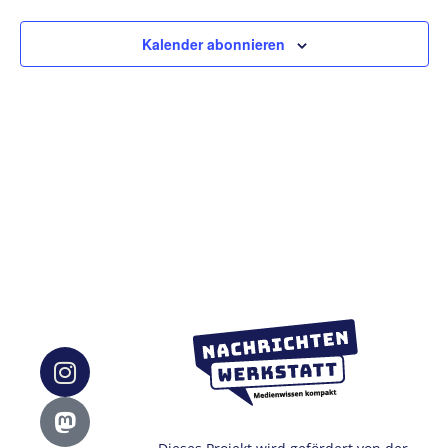
Ansic
Kalender abonnieren
Navig