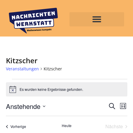
Kitzscher
Veranstaltungen
Kitzscher
Es wurden keine Ergebnisse gefunden.
Hinweis
Veran
Ve
Anstehende
Suche
Liste
Datum
An
Such
wählen.
Na
Vera
Heute
Nächste
und
Veranstaltungen
Vorherige