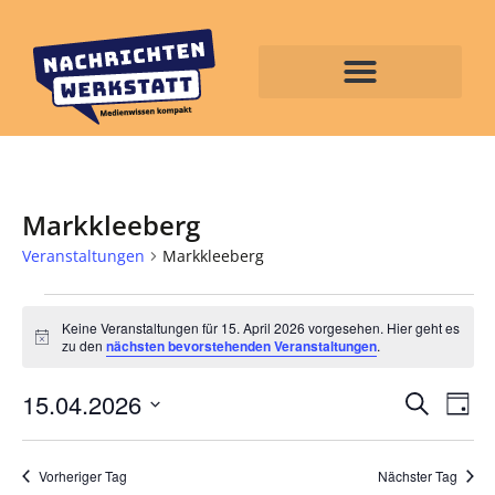
Markkleeberg
Veranstaltungen
Markkleeberg
Keine Veranstaltungen für 15. April 2026 vorgesehen. Hier geht es
Hinweis
zu den
nächsten bevorstehenden Veranstaltungen
.
Veran
Ve
15.04.2026
Suche
Tag
Datum
An
Such
wählen.
Na
Vorheriger Tag
Nächster Tag
und