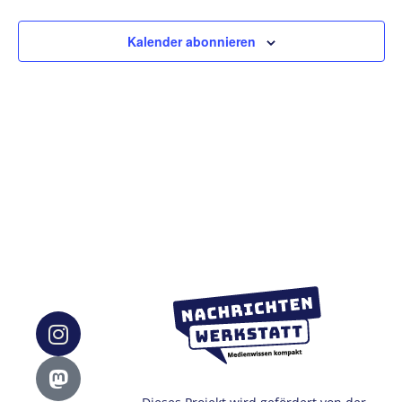
Ansic
Kalender abonnieren
Navig