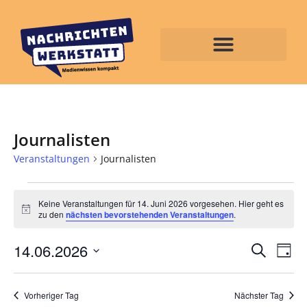
Journalisten
Veranstaltungen
Journalisten
Keine Veranstaltungen für 14. Juni 2026 vorgesehen. Hier geht es
Hinweis
zu den
nächsten bevorstehenden Veranstaltungen
.
Veran
Ve
14.06.2026
Suche
Tag
Datum
An
Such
wählen.
Na
Vorheriger Tag
Nächster Tag
und