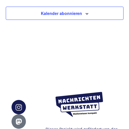
Ansic
Kalender abonnieren
Navig