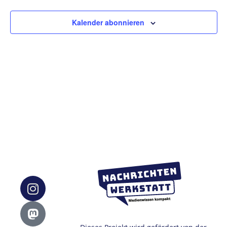
Ansic
Kalender abonnieren
Navig