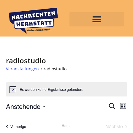
radiostudio
Veranstaltungen
radiostudio
Es wurden keine Ergebnisse gefunden.
Hinweis
Veran
Ve
Anstehende
Suche
Liste
Datum
An
Such
wählen.
Na
Vera
Heute
Nächste
und
Veranstaltungen
Vorherige