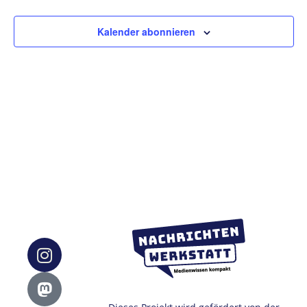
Ansic
Kalender abonnieren
Navig