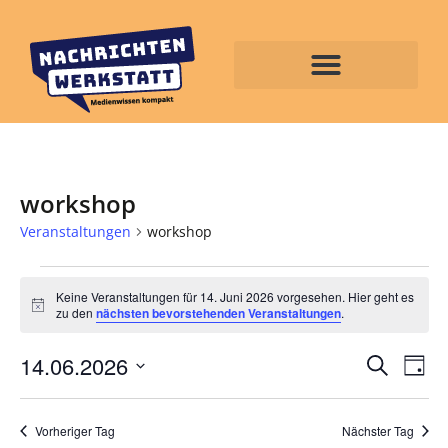
workshop
Veranstaltungen
workshop
Keine Veranstaltungen für 14. Juni 2026 vorgesehen. Hier geht es
Hinweis
zu den
nächsten bevorstehenden Veranstaltungen
.
Veran
Ve
14.06.2026
Suche
Tag
Datum
An
Such
wählen.
Na
Vorheriger Tag
Nächster Tag
und