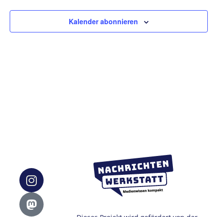
Ansic
Kalender abonnieren
Navig