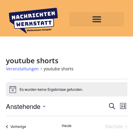
youtube shorts
Veranstaltungen
youtube shorts
Es wurden keine Ergebnisse gefunden.
Hinweis
Veran
Ve
Anstehende
Suche
Liste
Datum
An
Such
wählen.
Na
Vera
Heute
Nächste
und
Veranstaltungen
Vorherige