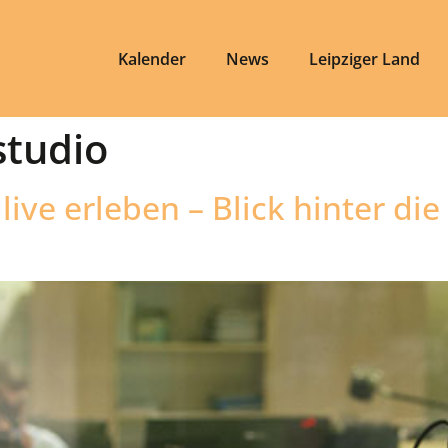
Kalender
News
Leipziger Land
studio
live erleben – Blick hinter die