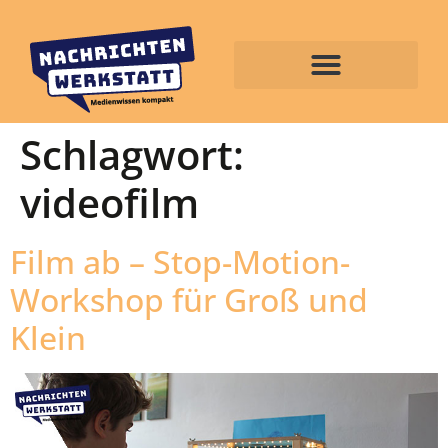
Schlagwort:
videofilm
Film ab – Stop-Motion-
Workshop für Groß und
Klein