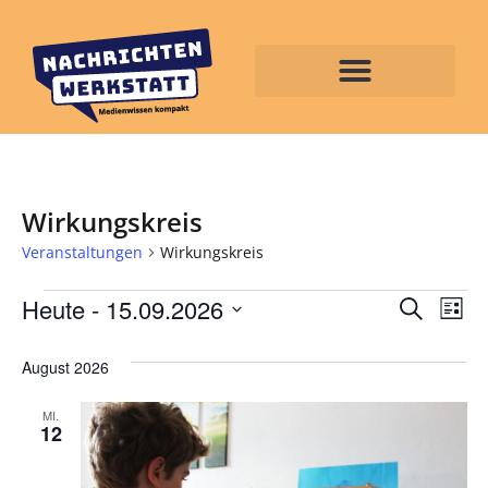
Wirkungskreis
Veranstaltungen
Wirkungskreis
Veran
Ve
Heute
 - 
15.09.2026
Suche
Liste
Datum
An
Such
wählen.
August 2026
Na
und
MI.
Ansic
12
Navig