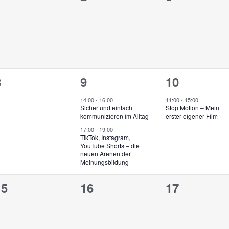
eranstaltungen,
Veranstaltungen,
Veranstalt
0
2
1
8
9
10
eranstaltungen,
Veranstaltungen,
Veranstalt
14:00
-
16:00
11:00
-
15:00
Sicher und einfach
Stop Motion – Mein
kommunizieren im Alltag
erster eigener Film
17:00
-
19:00
TikTok, Instagram,
YouTube Shorts – die
neuen Arenen der
Meinungsbildung
0
0
0
15
16
17
n,
eranstaltungen,
Veranstaltungen,
Veranstalt