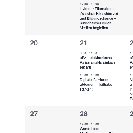
17:30
-
19:00
Hybrider Elternabend:
Zwischen Bildschirmzeit
und Bildungschance –
Kinder sicher durch
Medien begleiten
0
2
20
21
Veranstaltungen,
Veranstaltunge
V
9:30
-
11:30
1
ePA – elektronische
e
Patientenakte einfach
Pa
erklärt!
er
18:00
-
19:30
1
Digitale Barrieren
M
abbauen – Teilhabe
un
stärken!
In
M
R
0
1
27
28
Veranstaltungen,
Veranstaltung,
V
14:00
-
16:00
Wandel des