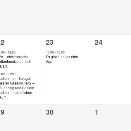
2
1
0
22
23
24
n,
eranstaltungen,
Veranstaltung,
Veranstalt
0:00
-
12:00
16:00
-
18:00
PA – elektronische
Es gibt für alles eine
tientenakte einfach
App!
klärt!
8:00
-
21:00
edien – ein Spiegel
serer Gesellschaft? –
fluencing und Soziale
edien im Ländlichen
aum
0
0
0
29
30
1
eranstaltungen,
Veranstaltungen,
Veranstalt