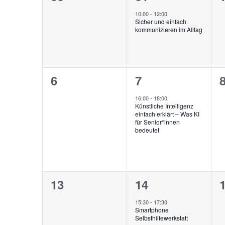
Veranstaltungen
Veranstaltungen,
Veranstaltung,
V
10:00
-
12:00
Sicher und einfach
kommunizieren im Alltag
0
1
6
7
Veranstaltungen,
Veranstaltung,
V
16:00
-
18:00
Künstliche Intelligenz
einfach erklärt – Was KI
für Senior*innen
bedeutet
0
2
13
14
Veranstaltungen,
Veranstaltunge
V
15:30
-
17:30
Smartphone
Selbsthilfewerkstatt