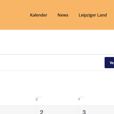
Kalender
News
Leipziger Land
Ve
D
F
0
0
0
1
2
3