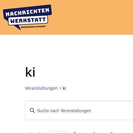
ki
Veranstaltungen
ki
Veranstaltungen
Bitte
Schlüsselwort
Suche
eingeben.
Suche
und
nach
Veranstaltungen