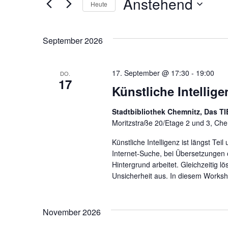
Anstehend
Schlüsselwort.
Heute
Ansichten,
Datum
wählen.
Navigation
September 2026
17. September @ 17:30
-
19:00
DO.
17
Künstliche Intellige
Stadtbibliothek Chemnitz, Das TI
Moritzstraße 20/Etage 2 und 3, Ch
Künstliche Intelligenz ist längst Te
Internet-Suche, bei Übersetzungen o
Hintergrund arbeitet. Gleichzeitig
Unsicherheit aus. In diesem Workshop
November 2026