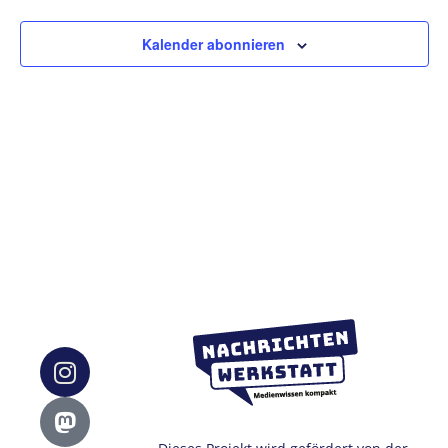
Ansic
Kalender abonnieren
Navig