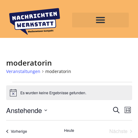
moderatorin
Veranstaltungen
moderatorin
Es wurden keine Ergebnisse gefunden.
Hinweis
Veran
Ve
Anstehende
Suche
Liste
Datum
An
Such
wählen.
Na
Vera
Heute
Nächste
und
Veranstaltungen
Vorherige