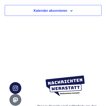
Ansic
Kalender abonnieren
Navig