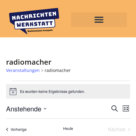
radiomacher
Veranstaltungen
radiomacher
Es wurden keine Ergebnisse gefunden.
Hinweis
Veran
Ve
Anstehende
Suche
Liste
Datum
An
Such
wählen.
Na
Vera
Heute
Nächste
und
Veranstaltungen
Vorherige