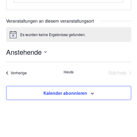
Veranstaltungen an diesem veranstaltungsort
Es wurden keine Ergebnisse gefunden.
Hinweis
Anstehende
Datum
wählen.
Vera
Heute
Nächste
Veranstaltungen
Vorherige
Kalender abonnieren