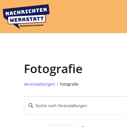
Fotografie
Veranstaltungen
Fotografie
Veranstaltungen
Bitte
Schlüsselwort
Suche
eingeben.
Suche
und
nach
Veranstaltungen