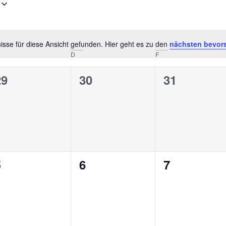
sse für diese Ansicht gefunden. Hier geht es zu den
nächsten bevor
Hinweis
D
F
0
0
0
29
30
31
n,
eranstaltungen,
Veranstaltungen,
Veranstalt
0
0
0
5
6
7
n,
eranstaltungen,
Veranstaltungen,
Veranstalt