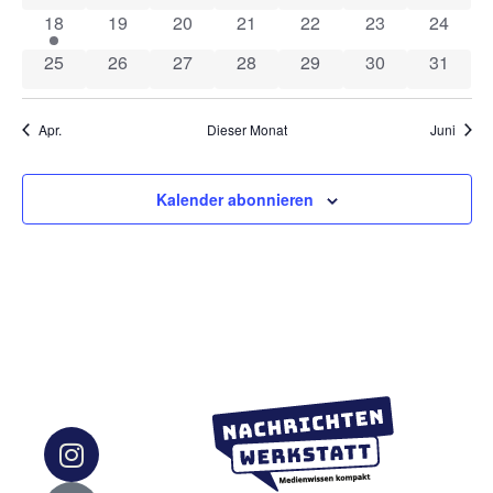
1 Veranstaltung
0 Veranstaltungen
0 Veranstaltungen
0 Veranstaltungen
0 Veranstaltungen
0 Veranstaltung
0 Veran
18
19
20
21
22
23
24
0 Veranstaltungen
0 Veranstaltungen
0 Veranstaltungen
0 Veranstaltungen
0 Veranstaltungen
0 Veranstaltung
0 Veran
25
26
27
28
29
30
31
Apr.
Dieser Monat
Juni
Kalender abonnieren