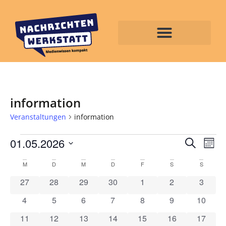
information
Veranstaltungen
information
Veran
Ve
01.05.2026
Suche
Mona
Datum
An
Such
wählen.
Kalender
M
D
M
D
F
S
S
Na
und
0 Veranstaltungen
0 Veranstaltungen
0 Veranstaltungen
0 Veranstaltungen
0 Veranstaltungen
0 Veranstaltun
0 Veran
27
28
29
30
1
2
3
von
Ansic
0 Veranstaltungen
0 Veranstaltungen
0 Veranstaltungen
0 Veranstaltungen
0 Veranstaltungen
0 Veranstaltun
0 Veran
4
5
6
7
8
9
10
Veranstaltungen
Navig
0 Veranstaltungen
0 Veranstaltungen
0 Veranstaltungen
0 Veranstaltungen
0 Veranstaltungen
0 Veranstaltung
0 Veran
11
12
13
14
15
16
17