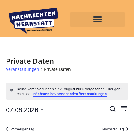
Private Daten
Veranstaltungen
Private Daten
Keine Veranstaltungen für 7. August 2026 vorgesehen. Hier geht
Hinweis
es zu den
nächsten bevorstehenden Veranstaltungen
.
Veran
Ve
07.08.2026
Suche
Tag
Datum
An
Such
wählen.
Na
Vorheriger Tag
Nächster Tag
und