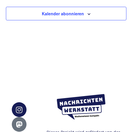
Ansic
Kalender abonnieren
Navig