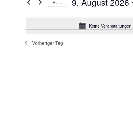
9. August 2026
Schlüsselwort.
Heute
Ansichten,
Datum
wählen.
Navigation
Keine Veranstaltungen 
Vorheriger Tag