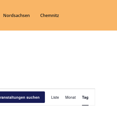
Nordsachsen
Chemnitz
Veranstaltung
eranstaltungen suchen
Liste
Monat
Tag
Ansichten-
Navigation