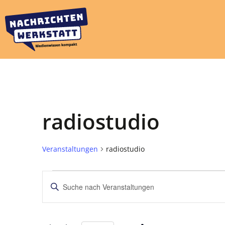
radiostudio
Veranstaltungen
radiostudio
Veranstaltungen
Bitte
Schlüsselwort
Suche
eingeben.
Suche
und
nach
Veranstaltungen